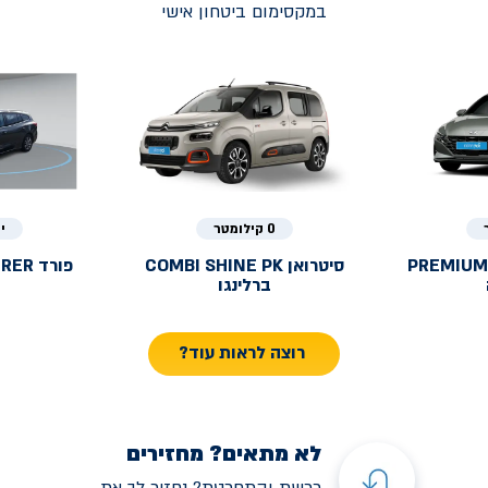
במקסימום ביטחון אישי
0 קילומטר
י
PREMIUM
סיטרואן
COMBI SHINE PK
פורד
URER
ברלינגו
רוצה לראות עוד?
לא מתאים? מחזירים
רכשת והתחרטת? נחזיר לך את