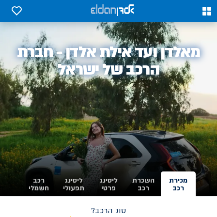
0
0
אלדן
מאלדן ועד אילת אלדן - חברת
-
הרכב של ישראל
מכירת
השכרת
ליסינג
ליסינג
רכב
רכב
רכב
פרטי
תפעולי
חשמלי
סוג הרכב?