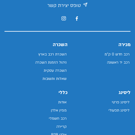
טופס יצירת קשר
מכירה
השכרה
רכב חדש 0 ק"מ
השכרת רכב בארץ
רכב יד ראשונה
ניהול הזמנת השכרה
השכרה עסקית
שאלות ותשובות
ליסינג
כללי
ליסינג פרטי
אודות
ליסינג תפעולי
מגזין אלדן
רכב חשמלי
קריירה
אלדן B2B