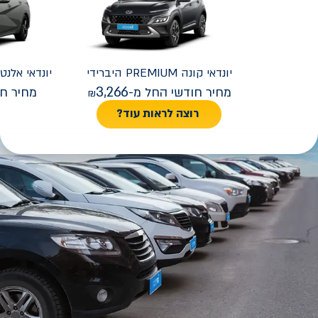
יונדאי
קונה PREMIUM היברידי
יונדאי
REMIUM FACELIFT
3,266
מחיר חודשי החל מ-
מחיר חו
רוצה לראות עוד?