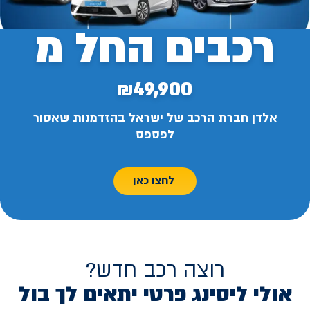
רכבים החל מ
₪49,900
אלדן חברת הרכב של ישראל בהזדמנות שאסור
לפספס
לחצו כאן
רוצה רכב חדש?
אולי ליסינג פרטי יתאים לך בול