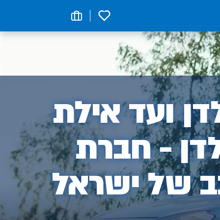
0
ן
ן ועד אילת
דן - חברת
ב של ישראל