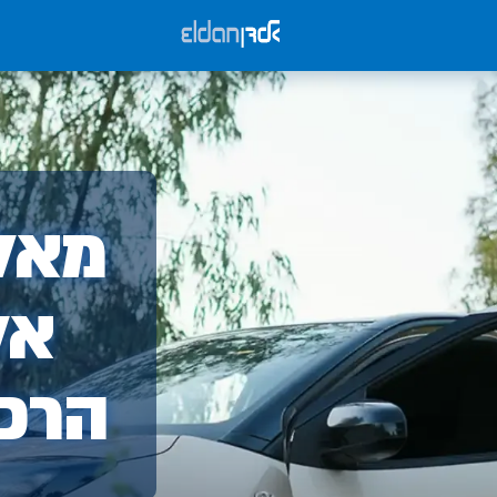
אלד
מאלד
-
אל
הרכ