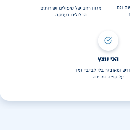
ה וגם
מגוון רחב של טיפולים ושירותים
הכלולים בעסקה
3,190
י החל מ-
הכי נוצץ
דש ומאובזר בלי לבזבז זמן
על קנייה ומכירה