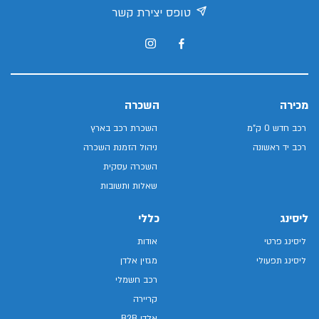
טופס יצירת קשר
מכירה
השכרה
רכב חדש 0 ק"מ
השכרת רכב בארץ
רכב יד ראשונה
ניהול הזמנת השכרה
השכרה עסקית
שאלות ותשובות
ליסינג
כללי
ליסינג פרטי
אודות
ליסינג תפעולי
מגזין אלדן
רכב חשמלי
קריירה
אלדן B2B