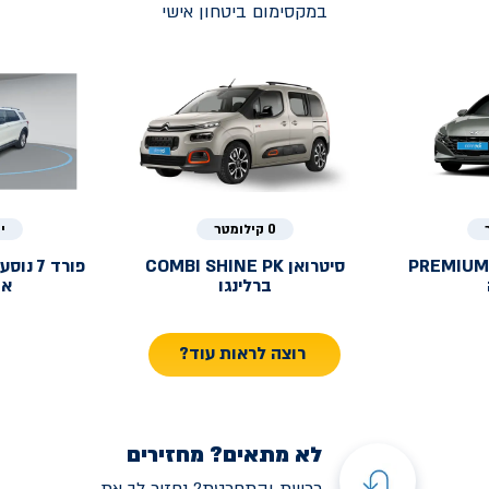
במקסימום ביטחון אישי
0 קילומטר
י
PREMIUM
סיטרואן
COMBI SHINE PK
פורד
ברלינגו
אק
רוצה לראות עוד?
לא מתאים? מחזירים
רכשת והתחרטת? נחזיר לך את