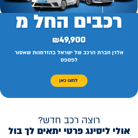
רכבים החל מ
₪49,900
אלדן חברת הרכב של ישראל בהזדמנות שאסור
לפספס
לחצו כאן
רוצה רכב חדש?
אולי ליסינג פרטי יתאים לך בול