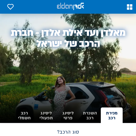
0
0
אלדן
מאלדן ועד אילת אלדן - חברת
-
הרכב של ישראל
מכירת
השכרת
ליסינג
ליסינג
רכב
רכב
רכב
פרטי
תפעולי
חשמלי
סוג הרכב?