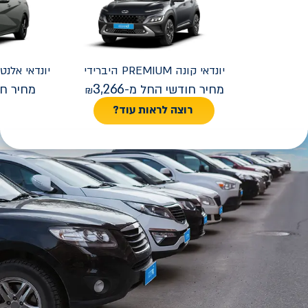
יונדאי
קונה PREMIUM היברידי
יונדאי
REMIUM FACELIFT
3,266
מחיר חודשי החל מ-
מחיר חו
רוצה לראות עוד?