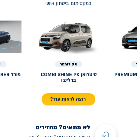
במקסימום ביטחון אישי
0 קילומטר
י
PREMIUM
סיטרואן
COMBI SHINE PK
פורד
URER
ברלינגו
רוצה לראות עוד?
לא מתאים? מחזירים
רכשת והתחרטת? נחזיר לך את