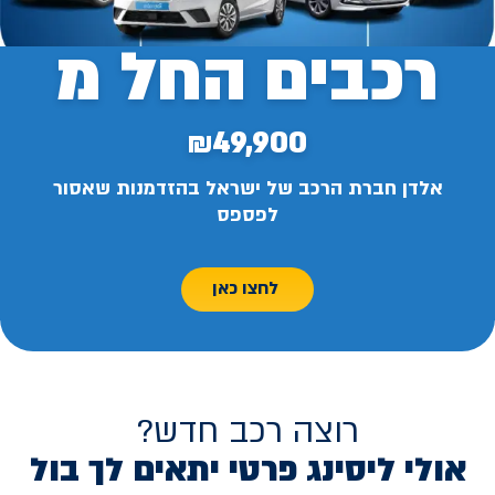
רכבים החל מ
₪49,900
אלדן חברת הרכב של ישראל בהזדמנות שאסור
לפספס
לחצו כאן
רוצה רכב חדש?
אולי ליסינג פרטי יתאים לך בול