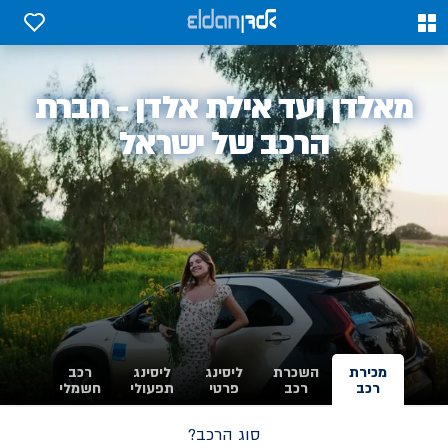
0
0
אלדן
מאלדן ועד אילת אלדן - חברת
-
הרכב של ישראל
מכירת
השכרת
ליסינג
ליסינג
רכב
רכב
רכב
פרטי
תפעולי
חשמלי
סוג הרכב?