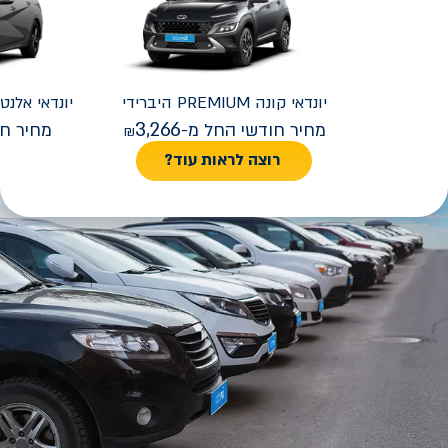
יונדאי
קונה PREMIUM היברידי
יונדאי
REMIUM FACELIFT
3,266
מחיר חודשי החל מ-
מחיר חו
רוצה לראות עוד?