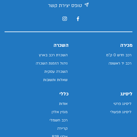
טופס יצירת קשר
מכירה
השכרה
רכב חדש 0 ק"מ
השכרת רכב בארץ
רכב יד ראשונה
ניהול הזמנת השכרה
השכרה עסקית
שאלות ותשובות
ליסינג
כללי
ליסינג פרטי
אודות
ליסינג תפעולי
מגזין אלדן
רכב חשמלי
קריירה
אלדן B2B