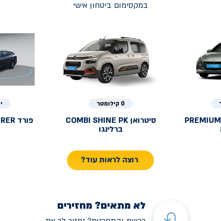
במקסימום ביטחון אישי
0 קילומטר
י
PREMIUM
סיטרואן
COMBI SHINE PK
פורד
URER
ברלינגו
רוצה לראות עוד?
לא מתאים? מחזירים
רכשת והתחרטת? נחזיר לך את