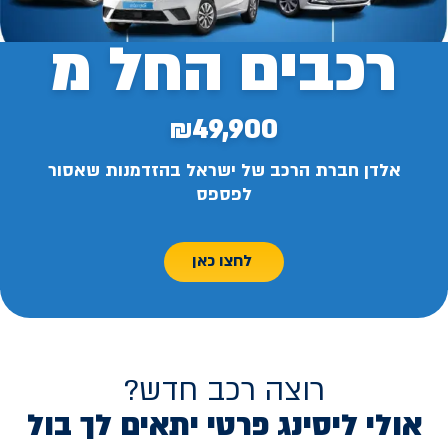
רכבים החל מ
₪49,900
אלדן חברת הרכב של ישראל בהזדמנות שאסור
לפספס
לחצו כאן
רוצה רכב חדש?
אולי ליסינג פרטי יתאים לך בול