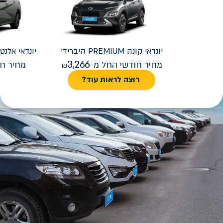
יונדאי
קונה PREMIUM היברידי
יונדאי
REMIUM FACELIFT
3,266
מחיר חודשי החל מ-
מחיר חו
רוצה לראות עוד?