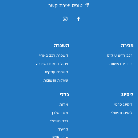
טופס יצירת קשר
מכירה
השכרה
רכב חדש 0 ק"מ
השכרת רכב בארץ
רכב יד ראשונה
ניהול הזמנת השכרה
השכרה עסקית
שאלות ותשובות
ליסינג
כללי
ליסינג פרטי
אודות
ליסינג תפעולי
מגזין אלדן
רכב חשמלי
קריירה
אלדן B2B