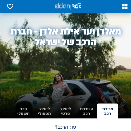
0
0
אלדן
מאלדן ועד אילת אלדן - חברת
-
הרכב של ישראל
מכירת
השכרת
ליסינג
ליסינג
רכב
רכב
רכב
פרטי
תפעולי
חשמלי
סוג הרכב?