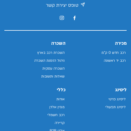
טופס יצירת קשר
מכירה
השכרה
רכב חדש 0 ק"מ
השכרת רכב בארץ
רכב יד ראשונה
ניהול הזמנת השכרה
השכרה עסקית
שאלות ותשובות
ליסינג
כללי
ליסינג פרטי
אודות
ליסינג תפעולי
מגזין אלדן
רכב חשמלי
קריירה
אלדן B2B