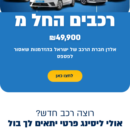
רכבים החל מ
₪49,900
אלדן חברת הרכב של ישראל בהזדמנות שאסור
לפספס
לחצו כאן
רוצה רכב חדש?
אולי ליסינג פרטי יתאים לך בול