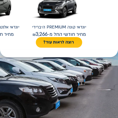
יונדאי
קונה PREMIUM היברידי
יונדאי
REMIUM FACELIFT
3,266
מחיר חודשי החל מ-
מחיר חו
רוצה לראות עוד?