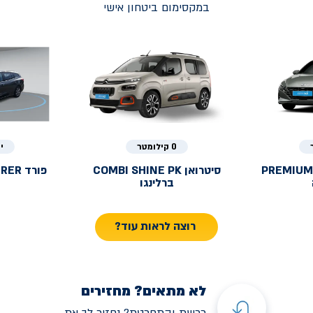
במקסימום ביטחון אישי
0 קילומטר
י
PREMIUM
סיטרואן
COMBI SHINE PK
פורד
URER
ברלינגו
רוצה לראות עוד?
לא מתאים? מחזירים
רכשת והתחרטת? נחזיר לך את