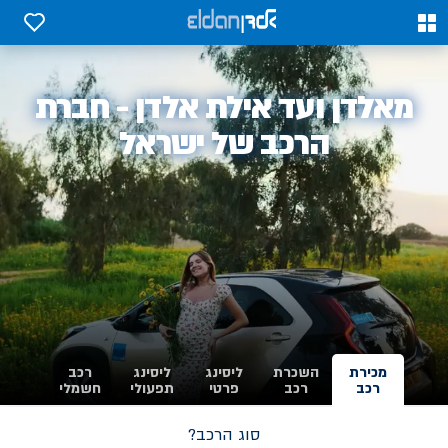
0
0
אלדן
מאלדן ועד אילת אלדן - חברת
-
הרכב של ישראל
מכירת
השכרת
ליסינג
ליסינג
רכב
רכב
רכב
פרטי
תפעולי
חשמלי
סוג הרכב?