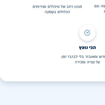
ה וגם
מגוון רחב של טיפולים ושירותים
הכלולים בעסקה
3,190
י החל מ-
הכי נוצץ
דש ומאובזר בלי לבזבז זמן
על קנייה ומכירה