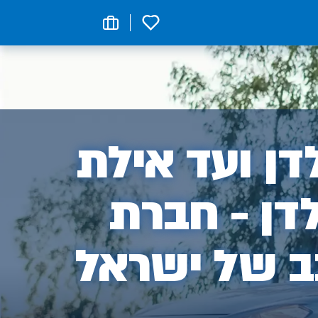
0
ן
ן ועד אילת
דן - חברת
ב של ישראל