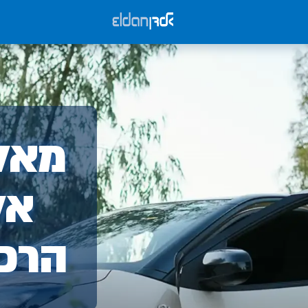
אלד
מאלד
-
אל
הרכ