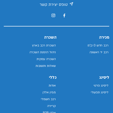
טופס יצירת קשר
מכירה
השכרה
רכב חדש 0 ק"מ
השכרת רכב בארץ
רכב יד ראשונה
ניהול הזמנת השכרה
השכרה עסקית
שאלות ותשובות
ליסינג
כללי
ליסינג פרטי
אודות
ליסינג תפעולי
מגזין אלדן
רכב חשמלי
קריירה
אלדן B2B