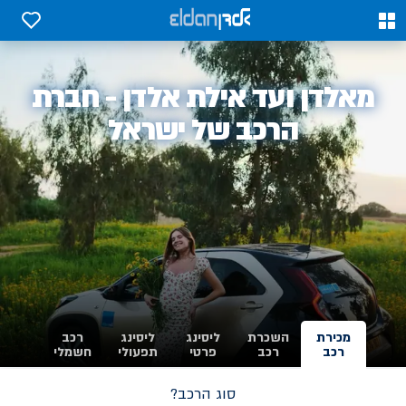
0
0
אלדן
מאלדן ועד אילת אלדן - חברת
-
הרכב של ישראל
מכירת
השכרת
ליסינג
ליסינג
רכב
רכב
רכב
פרטי
תפעולי
חשמלי
סוג הרכב?