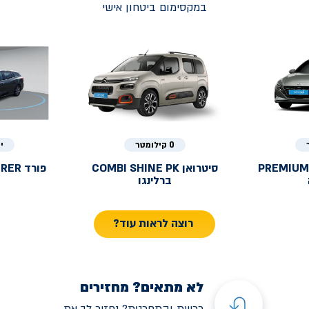
במקסימום ביטחון אישי
0 קילומטר
י
PREMIUM
סיטרואן
COMBI SHINE PK
פורד
URER
ברלינגו
רוצה לראות עוד?
לא מתאים? מחזירים
רכשת והתחרטת? נחזיר לך את