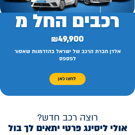
רכבים החל מ
₪49,900
אלדן חברת הרכב של ישראל בהזדמנות שאסור
לפספס
לחצו כאן
רוצה רכב חדש?
אולי ליסינג פרטי יתאים לך בול