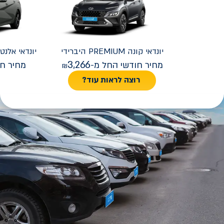
יונדאי
קונה PREMIUM היברידי
יונדאי
REMIUM FACELIFT
3,266
מחיר חודשי החל מ-
מחיר חו
רוצה לראות עוד?