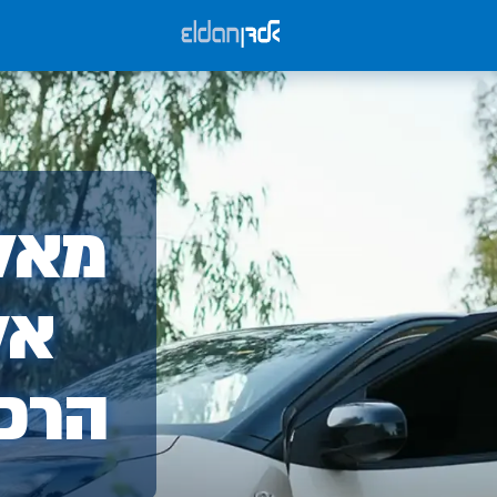
אלד
מאלד
-
אל
הרכ