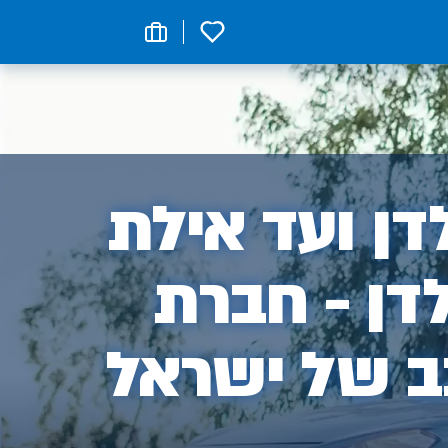
0
ן
ן ועד אילת
דן - חברת
ב של ישראל