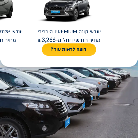
יונדאי
קונה PREMIUM היברידי
יונדאי
REMIUM FACELIFT
3,266
מחיר חודשי החל מ-
מחיר חו
רוצה לראות עוד?