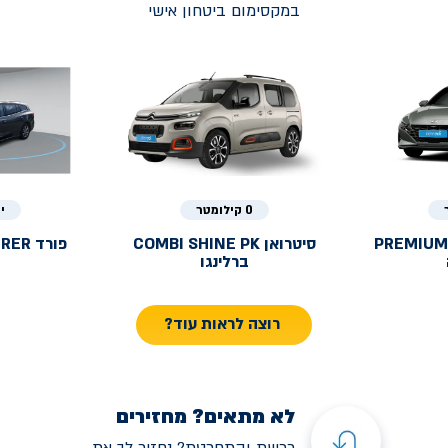
במקסימום ביטחון אישי
0 קילומטר
י
PREMIUM
סיטרואן
COMBI SHINE PK
פורד
URER
ברלינגו
רוצה לראות עוד?
לא מתאים? מחזירים
רכשת והתחרטת? נחזיר לך את