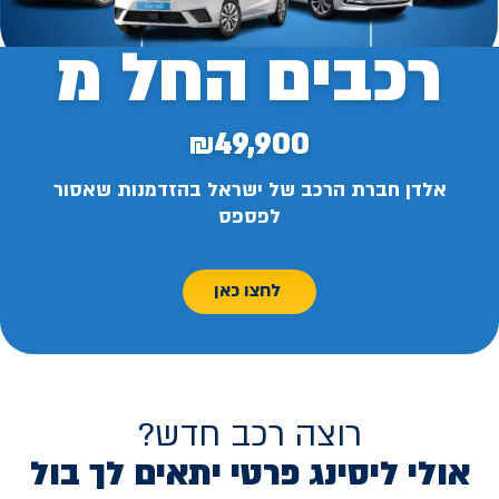
רכבים החל מ
₪49,900
אלדן חברת הרכב של ישראל בהזדמנות שאסור
לפספס
לחצו כאן
רוצה רכב חדש?
אולי ליסינג פרטי יתאים לך בול