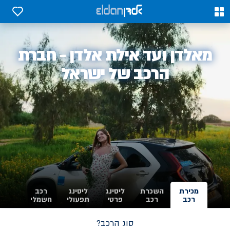
0
0
אלדן
מאלדן ועד אילת אלדן - חברת
-
הרכב של ישראל
מכירת
השכרת
ליסינג
ליסינג
רכב
רכב
רכב
פרטי
תפעולי
חשמלי
סוג הרכב?