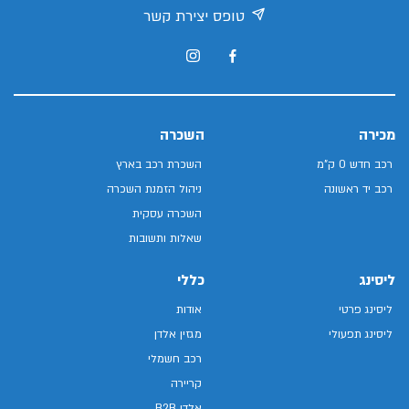
טופס יצירת קשר
מכירה
השכרה
רכב חדש 0 ק"מ
השכרת רכב בארץ
רכב יד ראשונה
ניהול הזמנת השכרה
השכרה עסקית
שאלות ותשובות
ליסינג
כללי
ליסינג פרטי
אודות
ליסינג תפעולי
מגזין אלדן
רכב חשמלי
קריירה
אלדן B2B