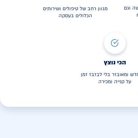
ה וגם
מגוון רחב של טיפולים ושירותים
הכלולים בעסקה
3,190
י החל מ-
הכי נוצץ
דש ומאובזר בלי לבזבז זמן
על קנייה ומכירה