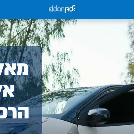
אלד
מאלד
-
אל
הרכ