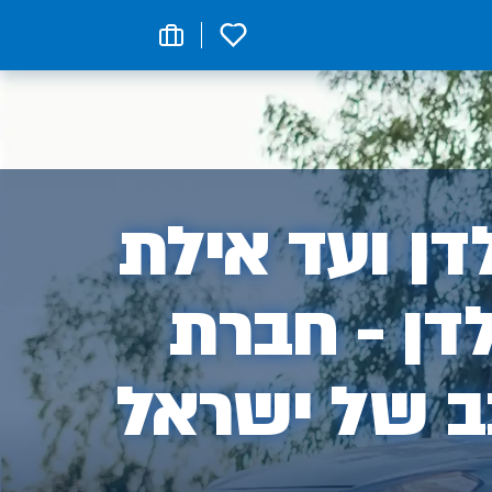
0
ן
ן ועד אילת
דן - חברת
ב של ישראל