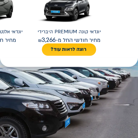
יונדאי
קונה PREMIUM היברידי
יונדאי
REMIUM FACELIFT
3,266
מחיר חודשי החל מ-
מחיר חו
רוצה לראות עוד?