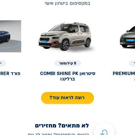
במקסימום ביטחון אישי
0 קילומטר
י
PREMIUM
סיטרואן
COMBI SHINE PK
פורד
URER
ברלינגו
רוצה לראות עוד?
לא מתאים? מחזירים
רכשת והתחרטת? נחזיר לך את