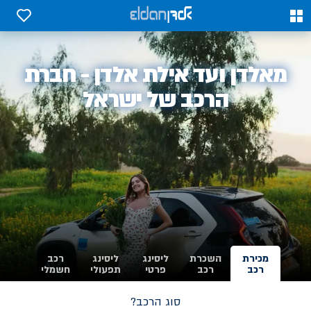
0
0
אלדן
מאלדן ועד אילת אלדן - חברת
-
הרכב של ישראל
מכירת
השכרת
ליסינג
ליסינג
רכב
רכב
רכב
פרטי
תפעולי
חשמלי
סוג הרכב?