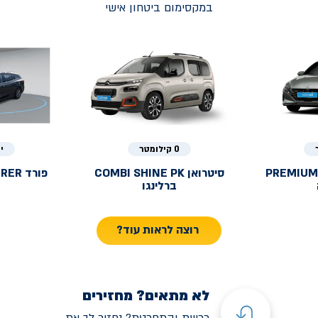
במקסימום ביטחון אישי
0 קילומטר
י
PREMIUM
סיטרואן
COMBI SHINE PK
פורד
URER
ברלינגו
רוצה לראות עוד?
לא מתאים? מחזירים
רכשת והתחרטת? נחזיר לך את