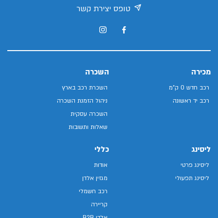
טופס יצירת קשר
מכירה
השכרה
רכב חדש 0 ק"מ
השכרת רכב בארץ
רכב יד ראשונה
ניהול הזמנת השכרה
השכרה עסקית
שאלות ותשובות
ליסינג
כללי
ליסינג פרטי
אודות
ליסינג תפעולי
מגזין אלדן
רכב חשמלי
קריירה
אלדן B2B