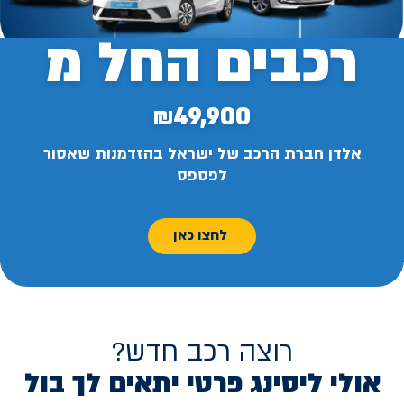
רכבים החל מ
₪49,900
אלדן חברת הרכב של ישראל בהזדמנות שאסור
לפספס
לחצו כאן
רוצה רכב חדש?
אולי ליסינג פרטי יתאים לך בול