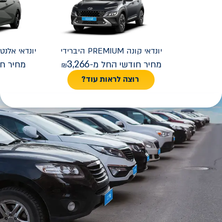
יונדאי
קונה PREMIUM היברידי
יונדאי
REMIUM FACELIFT
3,266
מחיר חודשי החל מ-
מחיר חו
רוצה לראות עוד?