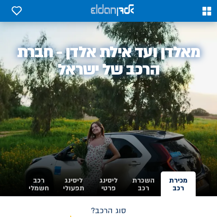
0
0
אלדן
מאלדן ועד אילת אלדן - חברת
-
הרכב של ישראל
מכירת
השכרת
ליסינג
ליסינג
רכב
רכב
רכב
פרטי
תפעולי
חשמלי
סוג הרכב?