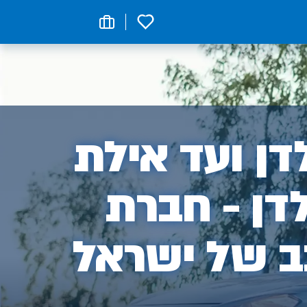
0
ן
ן ועד אילת
דן - חברת
ב של ישראל