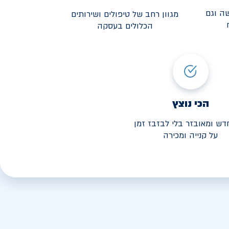
ה וגם
מגוון רחב של טיפולים ושירותים
הכלולים בעסקה
3,190
י החל מ-
הכי נוצץ
דש ומאובזר בלי לבזבז זמן
על קנייה ומכירה