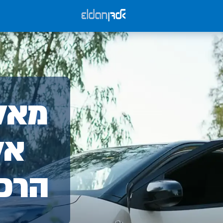
אלד
מאלד
-
אל
הרכ