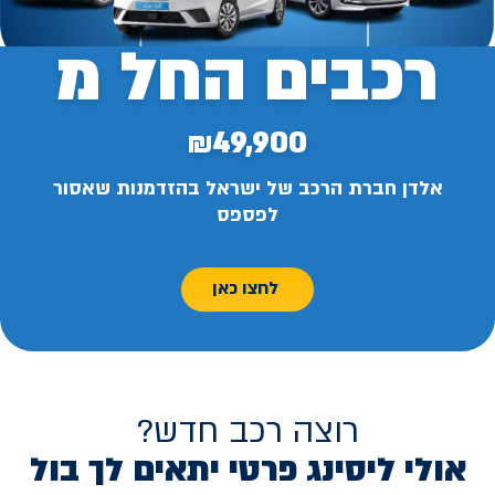
רכבים החל מ
₪49,900
אלדן חברת הרכב של ישראל בהזדמנות שאסור
לפספס
לחצו כאן
רוצה רכב חדש?
אולי ליסינג פרטי יתאים לך בול