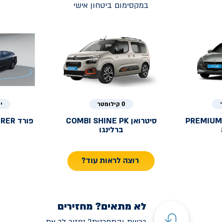
במקסימום ביטחון אישי
0 קילומטר
י
PREMIUM
סיטרואן
COMBI SHINE PK
פורד
URER
ברלינגו
רוצה לראות עוד?
לא מתאים? מחזירים
רכשת והתחרטת? נחזיר לך את