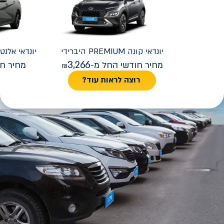
יונדאי
קונה PREMIUM היברידי
יונדאי
REMIUM FACELIFT
3,266
מחיר חודשי החל מ-
מחיר חו
רוצה לראות עוד?