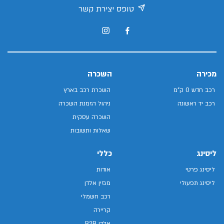
טופס יצירת קשר
מכירה
השכרה
רכב חדש 0 ק"מ
השכרת רכב בארץ
רכב יד ראשונה
ניהול הזמנת השכרה
השכרה עסקית
שאלות ותשובות
ליסינג
כללי
ליסינג פרטי
אודות
ליסינג תפעולי
מגזין אלדן
רכב חשמלי
קריירה
אלדן B2B