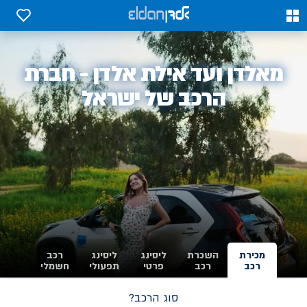
0
0
אלדן
מאלדן ועד אילת אלדן - חברת
-
הרכב של ישראל
מכירת
השכרת
ליסינג
ליסינג
רכב
רכב
רכב
פרטי
תפעולי
חשמלי
סוג הרכב?