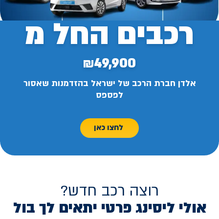
רכבים החל מ
₪49,900
אלדן חברת הרכב של ישראל בהזדמנות שאסור
לפספס
לחצו כאן
רוצה רכב חדש?
אולי ליסינג פרטי יתאים לך בול