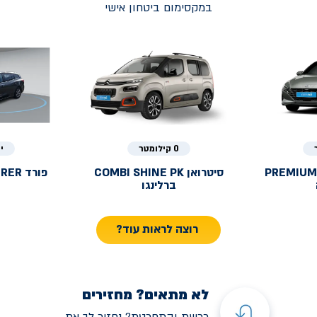
במקסימום ביטחון אישי
0 קילומטר
י
PREMIUM
סיטרואן
COMBI SHINE PK
פורד
URER
ברלינגו
רוצה לראות עוד?
לא מתאים? מחזירים
רכשת והתחרטת? נחזיר לך את