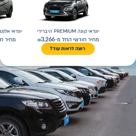
יונדאי
קונה PREMIUM היברידי
יונדאי
REMIUM FACELIFT
3,266
מחיר חודשי החל מ-
מחיר חו
רוצה לראות עוד?