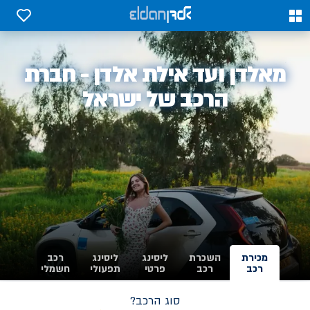
0
0
אלדן
מאלדן ועד אילת אלדן - חברת
-
הרכב של ישראל
מכירת
השכרת
ליסינג
ליסינג
רכב
רכב
רכב
פרטי
תפעולי
חשמלי
סוג הרכב?