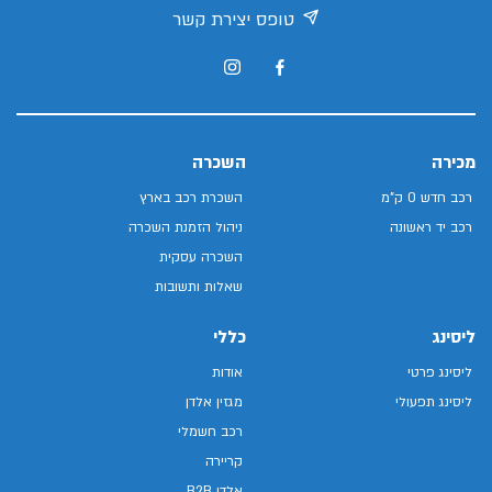
טופס יצירת קשר
מכירה
השכרה
רכב חדש 0 ק"מ
השכרת רכב בארץ
רכב יד ראשונה
ניהול הזמנת השכרה
השכרה עסקית
שאלות ותשובות
ליסינג
כללי
ליסינג פרטי
אודות
ליסינג תפעולי
מגזין אלדן
רכב חשמלי
קריירה
אלדן B2B