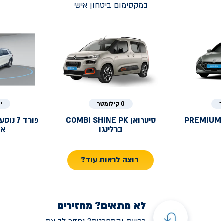
במקסימום ביטחון אישי
0 קילומטר
י
PREMIUM
סיטרואן
COMBI SHINE PK
פורד
ברלינגו
אק
רוצה לראות עוד?
לא מתאים? מחזירים
רכשת והתחרטת? נחזיר לך את