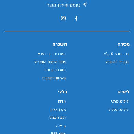
טופס יצירת קשר
מכירה
השכרה
רכב חדש 0 ק"מ
השכרת רכב בארץ
רכב יד ראשונה
ניהול הזמנת השכרה
השכרה עסקית
שאלות ותשובות
ליסינג
כללי
ליסינג פרטי
אודות
ליסינג תפעולי
מגזין אלדן
רכב חשמלי
קריירה
אלדן B2B