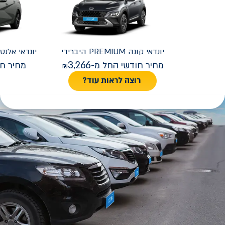
יונדאי
קונה PREMIUM היברידי
יונדאי
REMIUM FACELIFT
3,266
מחיר חודשי החל מ-
מחיר חו
רוצה לראות עוד?