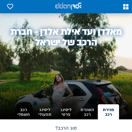
0
0
אלדן
מאלדן ועד אילת אלדן - חברת
-
הרכב של ישראל
מכירת
השכרת
ליסינג
ליסינג
רכב
רכב
רכב
פרטי
תפעולי
חשמלי
סוג הרכב?