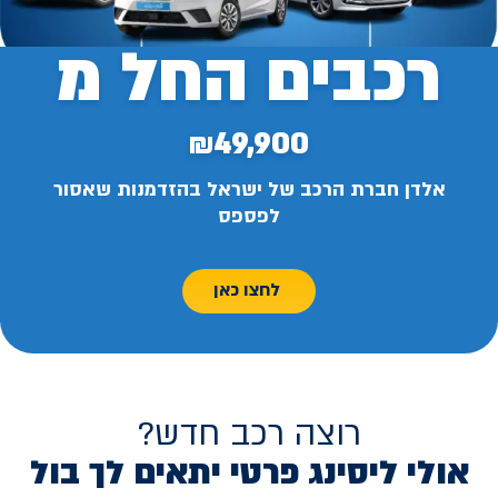
רכבים החל מ
₪49,900
אלדן חברת הרכב של ישראל בהזדמנות שאסור
לפספס
לחצו כאן
רוצה רכב חדש?
אולי ליסינג פרטי יתאים לך בול