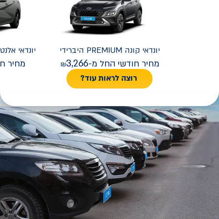
יונדאי
קונה PREMIUM היברידי
יונדאי
REMIUM FACELIFT
3,266
מחיר חודשי החל מ-
מחיר חו
רוצה לראות עוד?