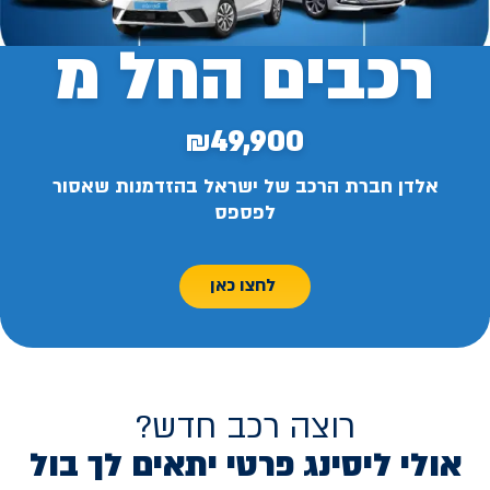
רכבים החל מ
₪49,900
אלדן חברת הרכב של ישראל בהזדמנות שאסור
לפספס
לחצו כאן
רוצה רכב חדש?
אולי ליסינג פרטי יתאים לך בול