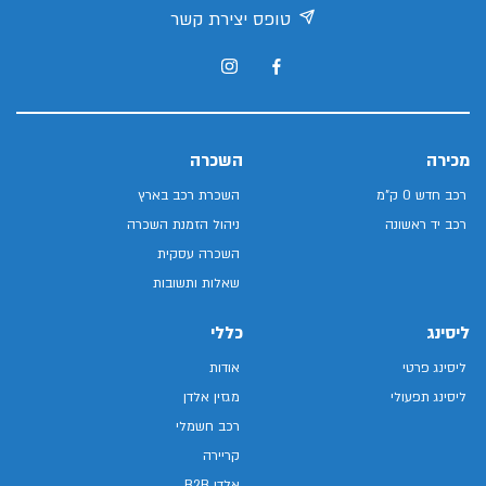
טופס יצירת קשר
מכירה
השכרה
רכב חדש 0 ק"מ
השכרת רכב בארץ
רכב יד ראשונה
ניהול הזמנת השכרה
השכרה עסקית
שאלות ותשובות
ליסינג
כללי
ליסינג פרטי
אודות
ליסינג תפעולי
מגזין אלדן
רכב חשמלי
קריירה
אלדן B2B