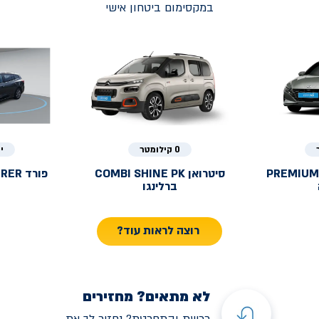
במקסימום ביטחון אישי
0 קילומטר
י
PREMIUM
סיטרואן
COMBI SHINE PK
פורד
URER
ברלינגו
רוצה לראות עוד?
לא מתאים? מחזירים
רכשת והתחרטת? נחזיר לך את