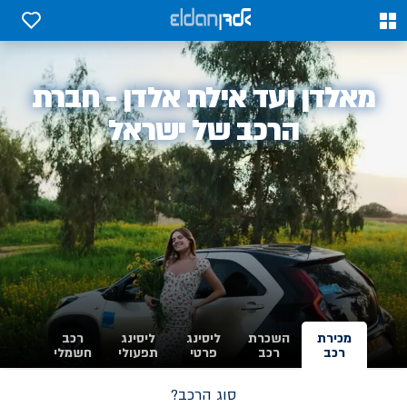
0
0
אלדן
מאלדן ועד אילת אלדן - חברת
-
הרכב של ישראל
מכירת
השכרת
ליסינג
ליסינג
רכב
רכב
רכב
פרטי
תפעולי
חשמלי
סוג הרכב?