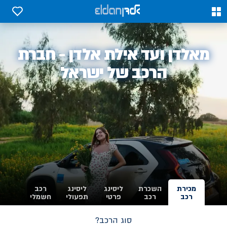
0
0
אלדן
מאלדן ועד אילת אלדן - חברת
-
הרכב של ישראל
מכירת
השכרת
ליסינג
ליסינג
רכב
רכב
רכב
פרטי
תפעולי
חשמלי
סוג הרכב?