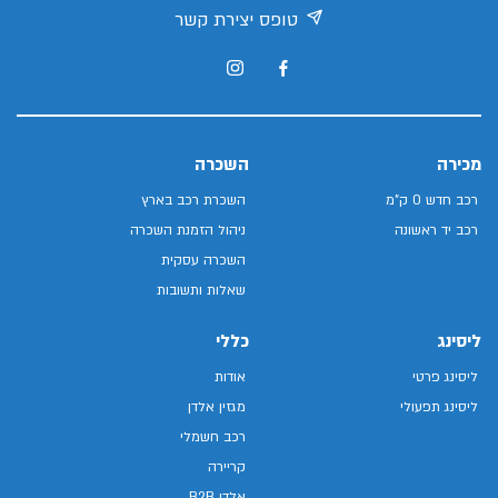
טופס יצירת קשר
מכירה
השכרה
רכב חדש 0 ק"מ
השכרת רכב בארץ
רכב יד ראשונה
ניהול הזמנת השכרה
השכרה עסקית
שאלות ותשובות
ליסינג
כללי
ליסינג פרטי
אודות
ליסינג תפעולי
מגזין אלדן
רכב חשמלי
קריירה
אלדן B2B