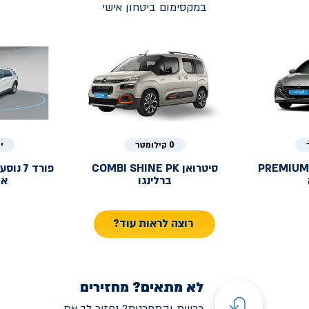
במקסימום ביטחון אישי
0 קילומטר
י
PREMIUM
סיטרואן
COMBI SHINE PK
פורד
ברלינגו
אק
רוצה לראות עוד?
לא מתאים? מחזירים
רכשת והתחרטת? נחזיר לך את