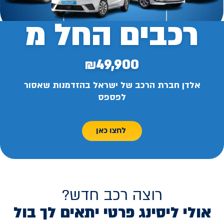
רכבים החל מ
₪49,900
אלדן חברת הרכב של ישראל בהזדמנות שאסור
לפספס
לחצו כאן
רוצה רכב חדש?
אולי ליסינג פרטי יתאים לך בול