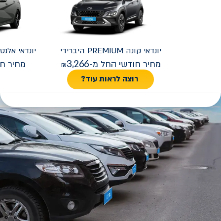
יונדאי
קונה PREMIUM היברידי
יונדאי
REMIUM FACELIFT
3,266
מחיר חודשי החל מ-
מחיר חו
רוצה לראות עוד?