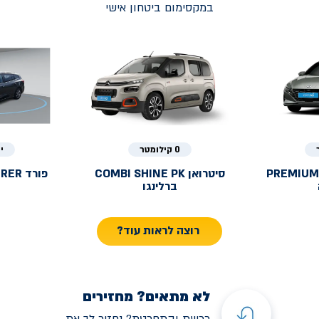
במקסימום ביטחון אישי
0 קילומטר
י
PREMIUM
סיטרואן
COMBI SHINE PK
פורד
URER
ברלינגו
רוצה לראות עוד?
לא מתאים? מחזירים
רכשת והתחרטת? נחזיר לך את