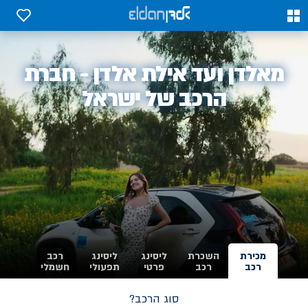
0
0
אלדן
מאלדן ועד אילת אלדן - חברת
-
הרכב של ישראל
מכירת
השכרת
ליסינג
ליסינג
רכב
רכב
רכב
פרטי
תפעולי
חשמלי
סוג הרכב?