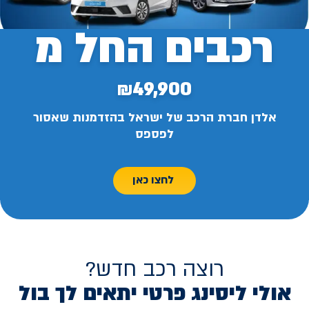
רכבים החל מ
₪49,900
אלדן חברת הרכב של ישראל בהזדמנות שאסור
לפספס
לחצו כאן
רוצה רכב חדש?
אולי ליסינג פרטי יתאים לך בול