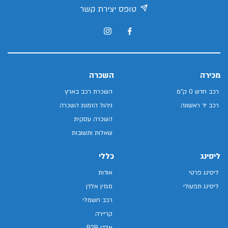
טופס יצירת קשר
מכירה
השכרה
רכב חדש 0 ק"מ
השכרת רכב בארץ
רכב יד ראשונה
ניהול הזמנת השכרה
השכרה עסקית
שאלות ותשובות
ליסינג
כללי
ליסינג פרטי
אודות
ליסינג תפעולי
מגזין אלדן
רכב חשמלי
קריירה
אלדן B2B