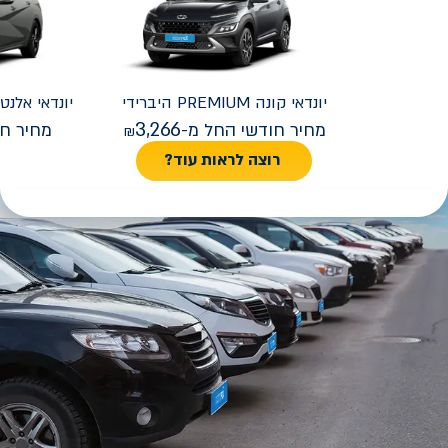
יונדאי
קונה PREMIUM היברידי
יונדאי
REMIUM FACELIFT
3,266
מחיר חודשי החל מ-
מחיר חו
רוצה לראות עוד?