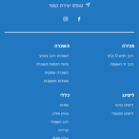
טופס יצירת קשר
מכירה
השכרה
רכב חדש 0 ק"מ
השכרת רכב בארץ
רכב יד ראשונה
ניהול הזמנת השכרה
השכרה עסקית
שאלות ותשובות
ליסינג
כללי
ליסינג פרטי
אודות
ליסינג תפעולי
מגזין אלדן
רכב חשמלי
קריירה
אלדן B2B