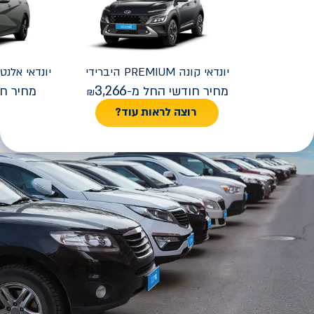
יונדאי
קונה PREMIUM היברידי
יונדאי
REMIUM FACELIFT
3,266
מחיר חודשי החל מ-
מחיר חו
רוצה לראות עוד?