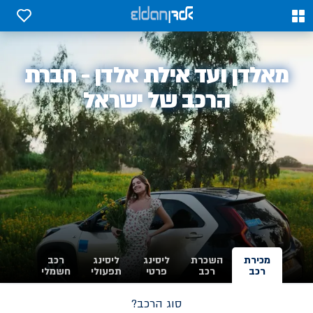
0
0
אלדן
מאלדן ועד אילת אלדן - חברת
-
הרכב של ישראל
מכירת
השכרת
ליסינג
ליסינג
רכב
רכב
רכב
פרטי
תפעולי
חשמלי
סוג הרכב?