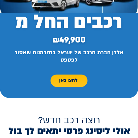
רכבים החל מ
₪49,900
אלדן חברת הרכב של ישראל בהזדמנות שאסור
לפספס
לחצו כאן
רוצה רכב חדש?
אולי ליסינג פרטי יתאים לך בול