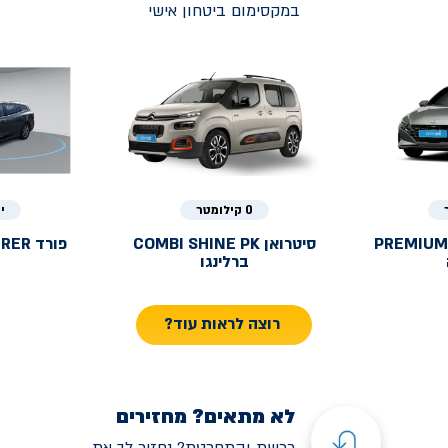
במקסימום ביטחון אישי
0 קילומטר
י
PREMIUM
סיטרואן
COMBI SHINE PK
פורד
URER
ברלינגו
רוצה לראות עוד?
לא מתאים? מחזירים
רכשת והתחרטת? נחזיר לך את