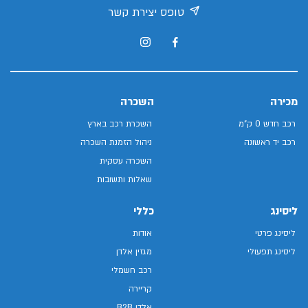
טופס יצירת קשר
מכירה
השכרה
רכב חדש 0 ק"מ
השכרת רכב בארץ
רכב יד ראשונה
ניהול הזמנת השכרה
השכרה עסקית
שאלות ותשובות
ליסינג
כללי
ליסינג פרטי
אודות
ליסינג תפעולי
מגזין אלדן
רכב חשמלי
קריירה
אלדן B2B