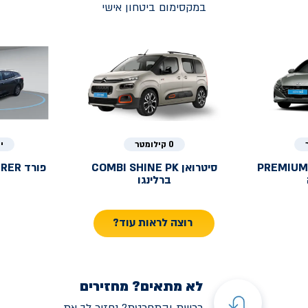
במקסימום ביטחון אישי
0 קילומטר
י
PREMIUM
סיטרואן
COMBI SHINE PK
פורד
URER
ברלינגו
רוצה לראות עוד?
לא מתאים? מחזירים
רכשת והתחרטת? נחזיר לך את