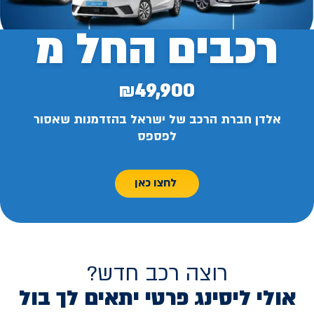
רכבים החל מ
₪49,900
אלדן חברת הרכב של ישראל בהזדמנות שאסור
לפספס
לחצו כאן
רוצה רכב חדש?
אולי ליסינג פרטי יתאים לך בול