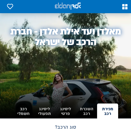
0
0
אלדן
מאלדן ועד אילת אלדן - חברת
-
הרכב של ישראל
מכירת
השכרת
ליסינג
ליסינג
רכב
רכב
רכב
פרטי
תפעולי
חשמלי
סוג הרכב?