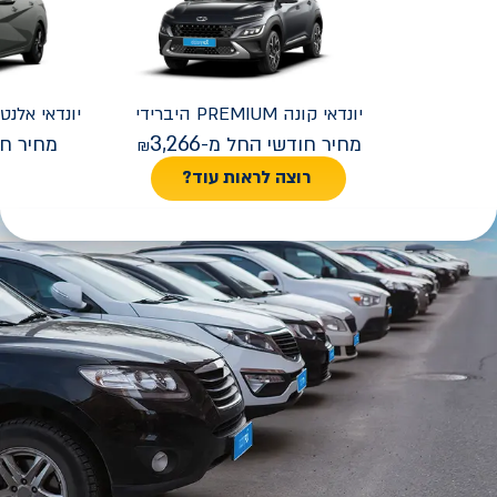
יונדאי
קונה PREMIUM היברידי
יונדאי
REMIUM FACELIFT
3,266
מחיר חודשי החל מ-
מחיר חו
רוצה לראות עוד?