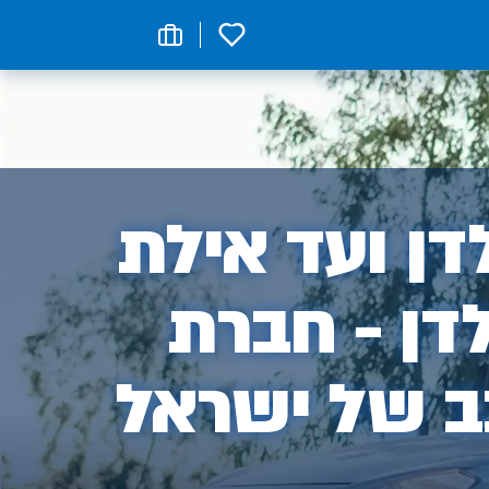
0
ן
ן ועד אילת
דן - חברת
ב של ישראל