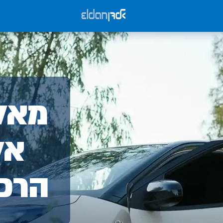
אלד
מאלד
-
אל
הרכ