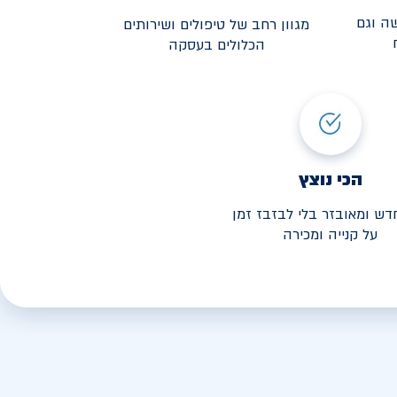
ה וגם
מגוון רחב של טיפולים ושירותים
הכלולים בעסקה
3,190
י החל מ-
הכי נוצץ
דש ומאובזר בלי לבזבז זמן
על קנייה ומכירה