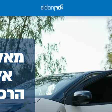
אלד
מאלד
-
אל
הרכ