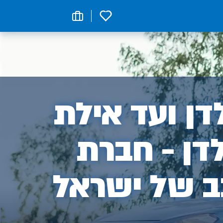
0
ן
ן ועד אילת
דן - חברת
ב של ישראל