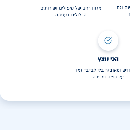
ה וגם
מגוון רחב של טיפולים ושירותים
הכלולים בעסקה
3,190
י החל מ-
הכי נוצץ
דש ומאובזר בלי לבזבז זמן
על קנייה ומכירה